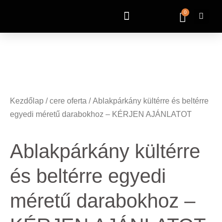
0
Kezdőlap
/
cere oferta
/ Ablakpárkány kültérre és beltérre
egyedi méretű darabokhoz – KÉRJEN AJÁNLATOT
Ablakpárkány kültérre
és beltérre egyedi
méretű darabokhoz –