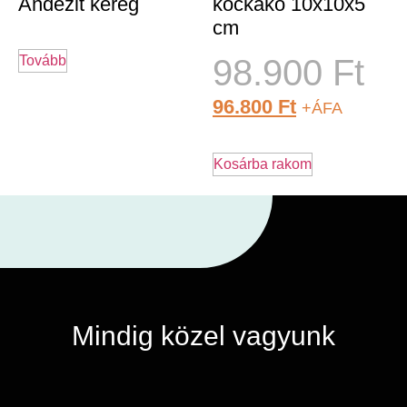
Andezit kéreg
kockakő 10x10x5
cm
Tovább
98.900
Ft
96.800
Ft
+ÁFA
Kosárba rakom
Mindig közel vagyunk