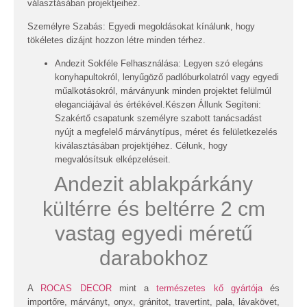
választásában projektjeihez.
Személyre Szabás: Egyedi megoldásokat kínálunk, hogy
tökéletes dizájnt hozzon létre minden térhez.
Andezit Sokféle Felhasználása:
Legyen szó elegáns
konyhapultokról, lenyűgöző padlóburkolatról vagy egyedi
műalkotásokról, márványunk minden projektet felülmúl
eleganciájával és értékével.
Készen Állunk Segíteni:
Szakértő csapatunk személyre szabott tanácsadást
nyújt a megfelelő márványtípus, méret és felületkezelés
kiválasztásában projektjéhez. Célunk, hogy
megvalósítsuk elképzeléseit.
Andezit ablakpárkány
kültérre és beltérre 2 cm
vastag egyedi méretű
darabokhoz
A
ROCAS DECOR
mint a
természetes kő gyártója
és
importőre, márványt, onyx, gránitot, travertint, pala, lávakövet,