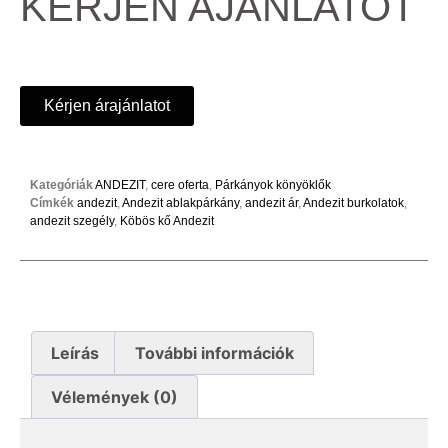
KÉRJEN AJÁNLATOT
Kérjen árajánlatot
Kategóriák
ANDEZIT
,
cere oferta
,
Párkányok könyöklők
Címkék
andezit
,
Andezit ablakpárkány
,
andezit ár
,
Andezit burkolatok
,
andezit szegély
,
Köbös kő Andezit
Leírás
További információk
Vélemények (0)