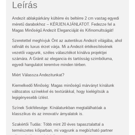
Leírás
Andezit ablakpárkány kültérre és beltérre 2 cm vastag egyedi
méretű darabokhoz – KÉRJEN AJÁNLATOT. Fedezze fel a
Magas Minőségű Andezit Eleganciáját és Kifinomultságát!
Szeretettel meghívjuk Önt az autentikus Andezit világába, ahol
rafinált és luxus érzet várja. Mi a Andezit értékesítésének
vezetői vagyunk, széles választékot kínálva projektjei
számára. A Gránit az elegancia és tartósság szimbóluma,
egyedi hangulatot teremtve minden térben.
Miért Válassza Andezitunkat?
Kiemelkedő Minőség: Magas minőségű márványt kínálunk
változatos színekkel és textúrákkal, hogy kielégítsük a
legigényesebb ízlést.
Színek Sokfélesége: Kínálatunkban megtalálhatóak a
klasszikus és az innovatív árnyalatok is.
Szakértői Tudás: Több mint 20 éves tapasztalattal a
természetes kőiparban, mi vagyunk a megbízható partner