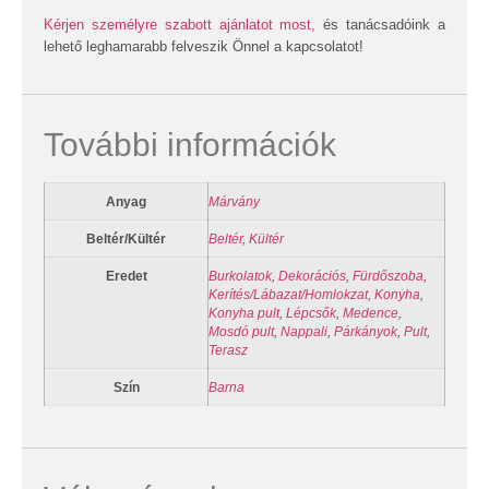
Kérjen személyre szabott ajánlatot most,
és tanácsadóink a
lehető leghamarabb felveszik Önnel a kapcsolatot!
További információk
Anyag
Márvány
Beltér/Kültér
Beltér
,
Kültér
Eredet
Burkolatok
,
Dekorációs
,
Fürdőszoba
,
Kerítés/Lábazat/Homlokzat
,
Konyha
,
Konyha pult
,
Lépcsők
,
Medence
,
Mosdó pult
,
Nappali
,
Párkányok
,
Pult
,
Terasz
Szín
Barna