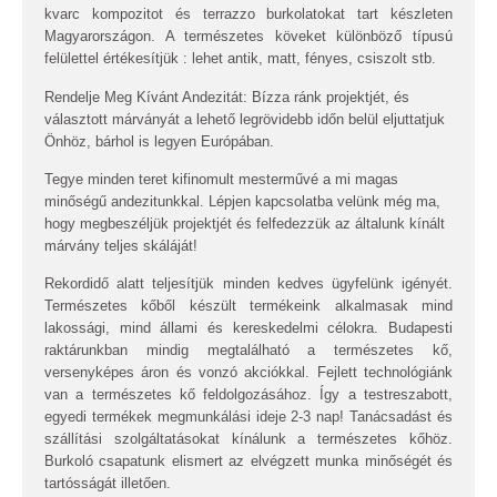
kvarc kompozitot és terrazzo burkolatokat tart készleten
Magyarországon. A természetes köveket különböző típusú
felülettel értékesítjük : lehet antik, matt, fényes, csiszolt stb.
Rendelje Meg Kívánt Andezitát:
Bízza ránk projektjét, és
választott márványát a lehető legrövidebb időn belül eljuttatjuk
Önhöz, bárhol is legyen Európában.
Tegye minden teret kifinomult mesterművé a mi magas
minőségű andezitunkkal. Lépjen kapcsolatba velünk még ma,
hogy megbeszéljük projektjét és felfedezzük az általunk kínált
márvány teljes skáláját!
Rekordidő alatt teljesítjük minden kedves ügyfelünk igényét.
Természetes kőből készült termékeink alkalmasak mind
lakossági, mind állami és kereskedelmi célokra. Budapesti
raktárunkban mindig megtalálható a természetes kő,
versenyképes áron és vonzó akciókkal. Fejlett technológiánk
van a természetes kő feldolgozásához. Így a testreszabott,
egyedi termékek megmunkálási ideje 2-3 nap! Tanácsadást és
szállítási szolgáltatásokat kínálunk a természetes kőhöz.
Burkoló csapatunk elismert az elvégzett munka minőségét és
tartósságát illetően.