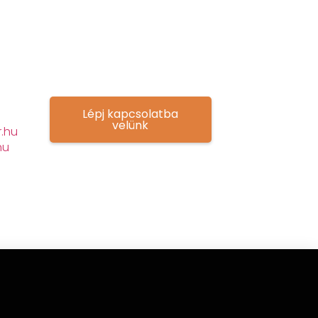
Lépj kapcsolatba
velünk
.hu
hu