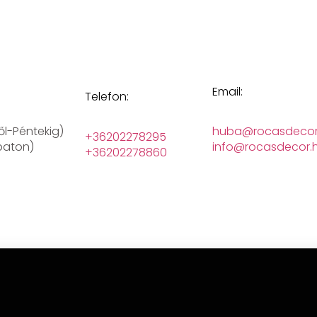
Email:
Telefon:
ől-Péntekig)
huba@rocasdecor
+36202278295
baton)
info@rocasdecor.
+36202278860