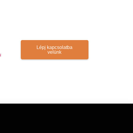
Lépj kapcsolatba
velünk
u