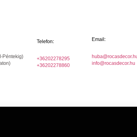
Email:
Telefon:
l-Péntekig)
huba@rocasdecor.h
+36202278295
aton)
info@rocasdecor.hu
+36202278860