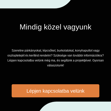
Mindig közel vagyunk
Szeretne párkányokat, lépcsőket, burkolatokat, konyhapultot vagy
oszloptetejét és kerítést rendelni? Szüksége van további információkra?
Lépjen kapcsolatba velünk még ma, és segítünk a projektjével. Gyorsan
válaszolunk!
Lépjen kapcsolatba velünk