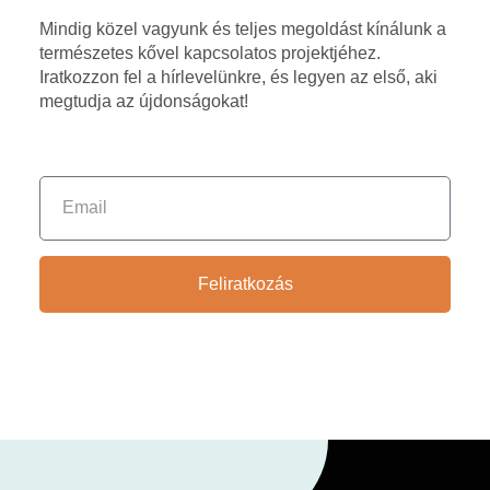
Mindig közel vagyunk és teljes megoldást kínálunk a
természetes kővel kapcsolatos projektjéhez.
Iratkozzon fel a hírlevelünkre, és legyen az első, aki
megtudja az újdonságokat!
Feliratkozás