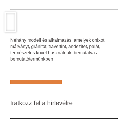
Néhány modell és alkalmazás, amelyek onixot,
márványt, gránitot, travertint, andezitet, palát,
természetes követ használnak, bemutatva a
bemutatótermünkben
Află mai multe despre noi
Iratkozz fel a hírlevélre