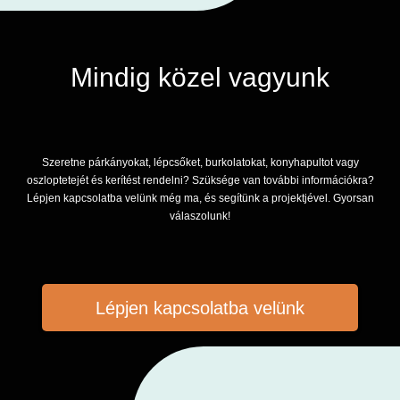
Mindig közel vagyunk
Szeretne párkányokat, lépcsőket, burkolatokat, konyhapultot vagy
oszloptetejét és kerítést rendelni? Szüksége van további információkra?
Lépjen kapcsolatba velünk még ma, és segítünk a projektjével. Gyorsan
válaszolunk!
Lépjen kapcsolatba velünk