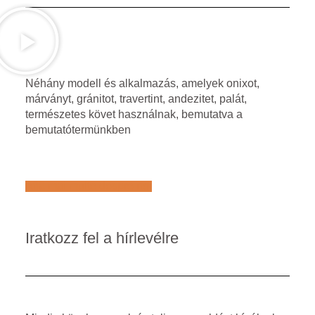
Néhány modell és alkalmazás, amelyek onixot,
márványt, gránitot, travertint, andezitet, palát,
természetes követ használnak, bemutatva a
bemutatótermünkben
Află mai multe despre noi
Iratkozz fel a hírlevélre