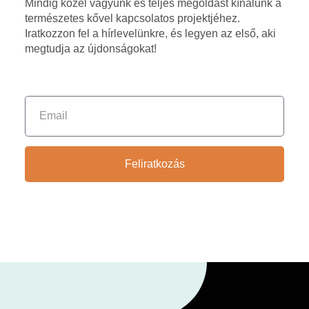
Mindig közel vagyunk és teljes megoldást kínálunk a
természetes kővel kapcsolatos projektjéhez.
Iratkozzon fel a hírlevelünkre, és legyen az első, aki
megtudja az újdonságokat!
Feliratkozás