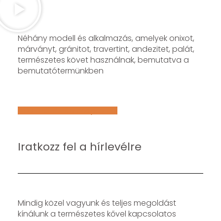
Néhány modell és alkalmazás, amelyek onixot,
márványt, gránitot, travertint, andezitet, palát,
természetes követ használnak, bemutatva a
bemutatótermünkben
Află mai multe despre noi
Iratkozz fel a hírlevélre
Mindig közel vagyunk és teljes megoldást
kínálunk a természetes kővel kapcsolatos