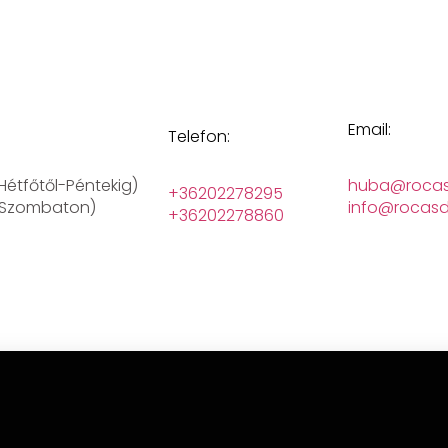
Email:
Telefon:
(Hétfőtől-Péntekig)
huba@rocas
+36202278295
 (Szombaton)
info@rocasd
+36202278860