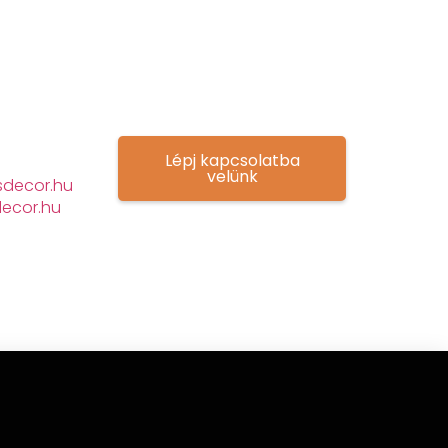
Lépj kapcsolatba
velünk
decor.hu
ecor.hu