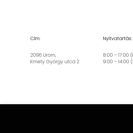
Cím:
Nyitvatartás:
2096 Üröm,
8:00 – 17:00 
Kmety György utca 2
9:00 – 14:00