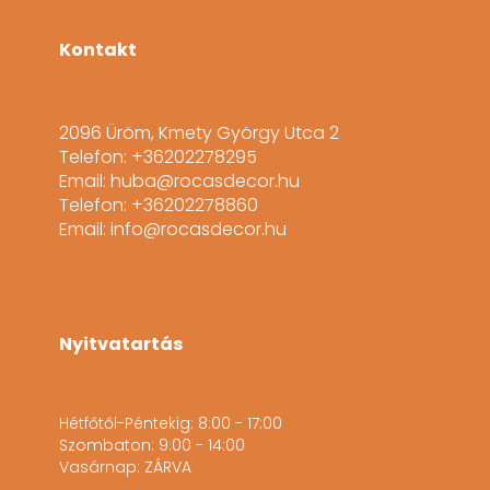
Kontakt
2096 Üröm, Kmety György Utca 2
Telefon: +36202278295
Email: huba@rocasdecor.hu
Telefon: +36202278860
Email: info@rocasdecor.hu
Nyitvatartás
Hétfőtől-Péntekig: 8:00 - 17:00
Szombaton: 9:00 - 14:00
Vasárnap: ZÁRVA