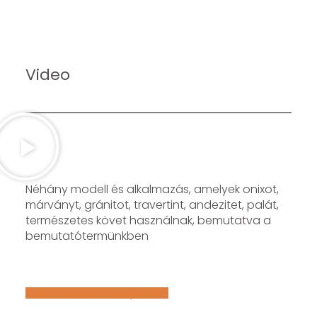
Video
Néhány modell és alkalmazás, amelyek onixot,
márványt, gránitot, travertint, andezitet, palát,
természetes követ használnak, bemutatva a
bemutatótermünkben
Află mai multe despre noi