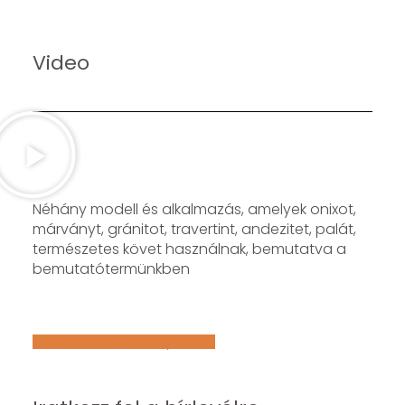
Video
Néhány modell és alkalmazás, amelyek onixot,
márványt, gránitot, travertint, andezitet, palát,
természetes követ használnak, bemutatva a
bemutatótermünkben
Află mai multe despre noi