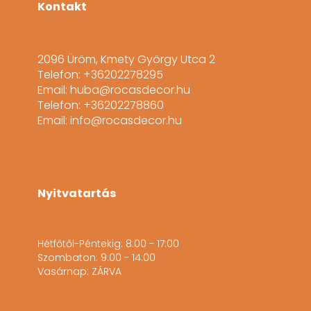
Kontakt
2096 Üröm, Kmety György Utca 2
Telefon: +36202278295
Email: huba@rocasdecor.hu
Telefon: +36202278860
Email: info@rocasdecor.hu
Nyitvatartás
Hétfőtől-Péntekig: 8:00 - 17:00
Szombaton: 9:00 - 14:00
Vasárnap: ZÁRVA