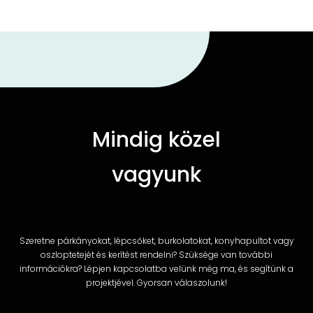
Mindig közel
vagyunk
Szeretne párkányokat, lépcsőket, burkolatokat, konyhapultot vagy
oszloptetejét és kerítést rendelni? Szüksége van további
információkra? Lépjen kapcsolatba velünk még ma, és segítünk a
projektjével. Gyorsan válaszolunk!