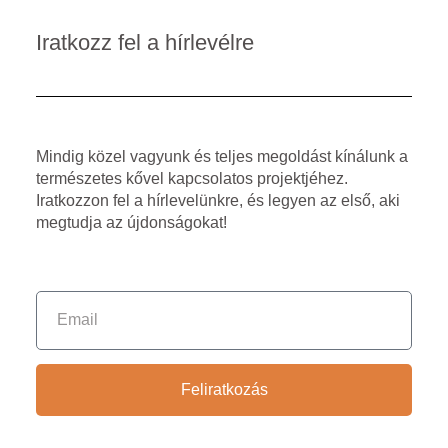
Iratkozz fel a hírlevélre
Mindig közel vagyunk és teljes megoldást kínálunk a
természetes kővel kapcsolatos projektjéhez.
Iratkozzon fel a hírlevelünkre, és legyen az első, aki
megtudja az újdonságokat!
Feliratkozás