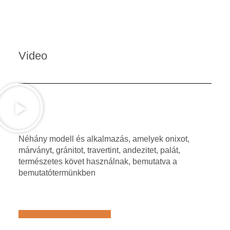
Video
Néhány modell és alkalmazás, amelyek onixot,
márványt, gránitot, travertint, andezitet, palát,
természetes követ használnak, bemutatva a
bemutatótermünkben
Află mai multe despre noi