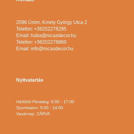
2096 Üröm, Kmety György Utca 2
Telefon: +36202278295
Email: huba@rocasdecor.hu
Telefon: +36202278860
Email: info@rocasdecor.hu
Nyitvatartás
Hétfőtől-Péntekig: 8:00 - 17:00
Szombaton: 9:00 - 14:00
Vasárnap: ZÁRVA