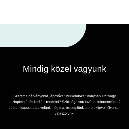
Mindig közel vagyunk
Szeretne párkányokat, lépcsőket, burkolatokat, konyhapultot vagy
oszloptetejét és kerítést rendelni? Szüksége van további információkra?
Lépjen kapcsolatba velünk még ma, és segítünk a projektjével. Gyorsan
válaszolunk!