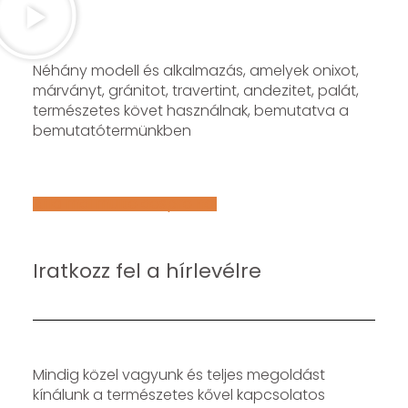
Néhány modell és alkalmazás, amelyek onixot,
márványt, gránitot, travertint, andezitet, palát,
természetes követ használnak, bemutatva a
bemutatótermünkben
Află mai multe despre noi
Iratkozz fel a hírlevélre
Mindig közel vagyunk és teljes megoldást
kínálunk a természetes kővel kapcsolatos