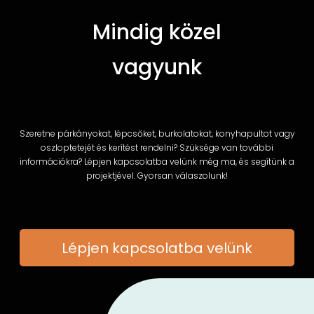
Mindig közel
vagyunk
Szeretne párkányokat, lépcsőket, burkolatokat, konyhapultot vagy
oszloptetejét és kerítést rendelni? Szüksége van további
információkra? Lépjen kapcsolatba velünk még ma, és segítünk a
projektjével. Gyorsan válaszolunk!
Lépjen kapcsolatba velünk