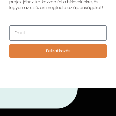
projektjéhez. Iratkozzon fel a hírlevelünkre, és
legyen az első, aki megtudja az újdonságokat!
Feliratkozás