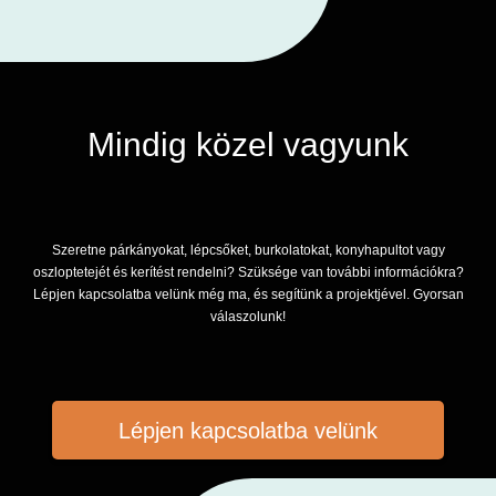
Mindig közel vagyunk
Szeretne párkányokat, lépcsőket, burkolatokat, konyhapultot vagy
oszloptetejét és kerítést rendelni? Szüksége van további információkra?
Lépjen kapcsolatba velünk még ma, és segítünk a projektjével. Gyorsan
válaszolunk!
Lépjen kapcsolatba velünk