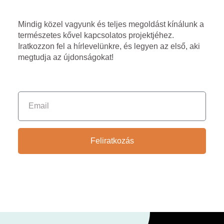
Mindig közel vagyunk és teljes megoldást kínálunk a
természetes kővel kapcsolatos projektjéhez.
Iratkozzon fel a hírlevelünkre, és legyen az első, aki
megtudja az újdonságokat!
Feliratkozás