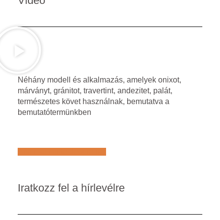
Video
Néhány modell és alkalmazás, amelyek onixot,
márványt, gránitot, travertint, andezitet, palát,
természetes követ használnak, bemutatva a
bemutatótermünkben
Află mai multe despre noi
Iratkozz fel a hírlevélre