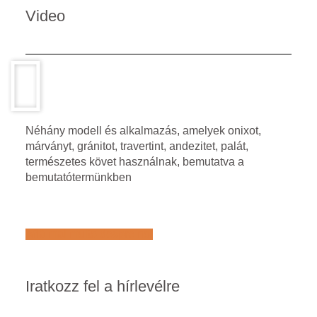
Video
Néhány modell és alkalmazás, amelyek onixot,
márványt, gránitot, travertint, andezitet, palát,
természetes követ használnak, bemutatva a
bemutatótermünkben
Află mai multe despre noi
Iratkozz fel a hírlevélre