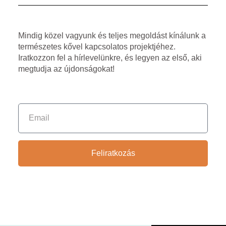
Mindig közel vagyunk és teljes megoldást kínálunk a
természetes kővel kapcsolatos projektjéhez.
Iratkozzon fel a hírlevelünkre, és legyen az első, aki
megtudja az újdonságokat!
Feliratkozás