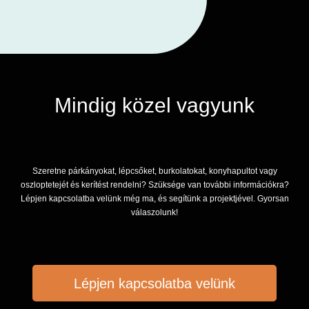
Mindig közel vagyunk
Szeretne párkányokat, lépcsőket, burkolatokat, konyhapultot vagy
oszloptetejét és kerítést rendelni? Szüksége van további információkra?
Lépjen kapcsolatba velünk még ma, és segítünk a projektjével. Gyorsan
válaszolunk!
Lépjen kapcsolatba velünk