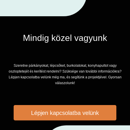
Mindig közel vagyunk
Szeretne párkányokat, lépcsőket, burkolatokat, konyhapultot vagy
oszloptetejét és kerítést rendelni? Szüksége van további információkra?
Lépjen kapcsolatba velünk még ma, és segítünk a projektjével. Gyorsan
válaszolunk!
Lépjen kapcsolatba velünk