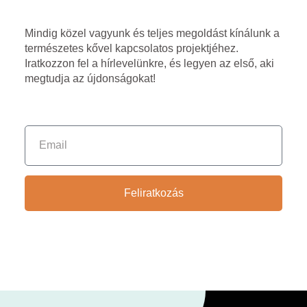
Mindig közel vagyunk és teljes megoldást kínálunk a
természetes kővel kapcsolatos projektjéhez.
Iratkozzon fel a hírlevelünkre, és legyen az első, aki
megtudja az újdonságokat!
Feliratkozás