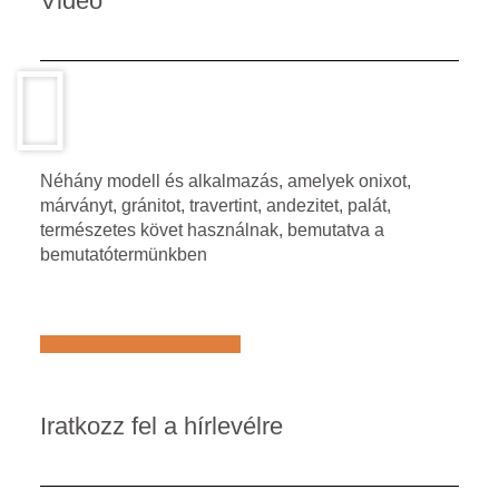
Video
Néhány modell és alkalmazás, amelyek onixot,
márványt, gránitot, travertint, andezitet, palát,
természetes követ használnak, bemutatva a
bemutatótermünkben
Află mai multe despre noi
Iratkozz fel a hírlevélre