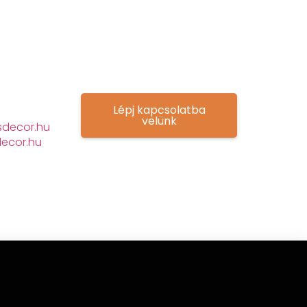
Lépj kapcsolatba
velünk
decor.hu
ecor.hu