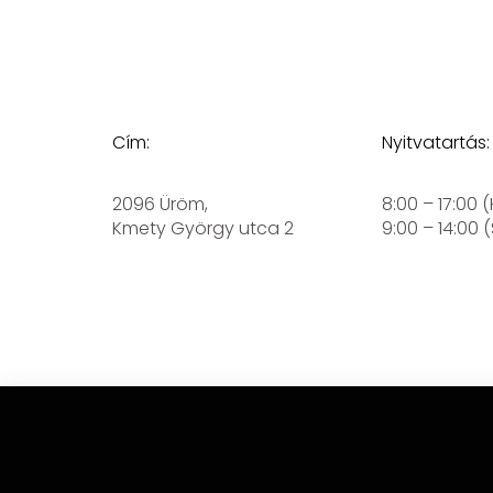
Cím:
Nyitvatartás:
2096 Üröm,
8:00 – 17:00 
Kmety György utca 2
9:00 – 14:00