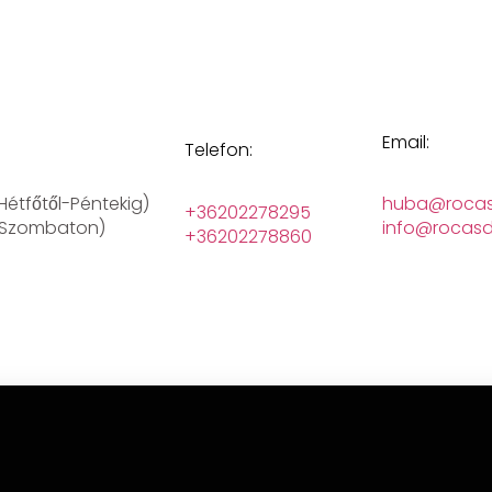
Email:
Telefon:
(Hétfőtől-Péntekig)
huba@rocas
+36202278295
 (Szombaton)
info@rocasd
+36202278860