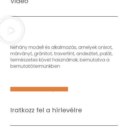
Video
Néhány modell és alkalmazás, amelyek onixot,
márványt, gránitot, travertint, andezitet, palát,
természetes követ használnak, bemutatva a
bemutatótermünkben
Află mai multe despre noi
Iratkozz fel a hírlevélre