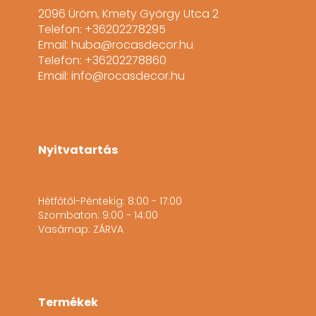
2096 Üröm, Kmety György Utca 2
Telefon: +36202278295
Email: huba@rocasdecor.hu
Telefon: +36202278860
Email: info@rocasdecor.hu
Nyitvatartás
Hétfőtől-Péntekig: 8:00 - 17:00
Szombaton: 9:00 - 14:00
Vasárnap: ZÁRVA
Termékek