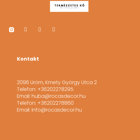
Kontakt
2096 Üröm, Kmety György Utca 2
Telefon: +36202278295
Email: huba@rocasdecor.hu
Telefon: +36202278860
Email: info@rocasdecor.hu