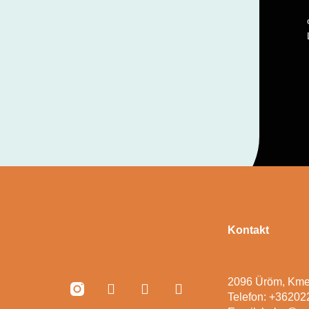
Kontakt
2096 Üröm, Kme
Telefon: +3620