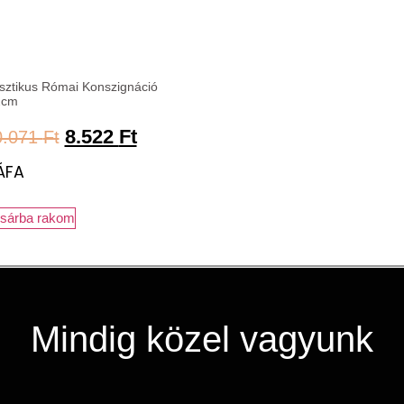
sztikus Római Konszignáció
2cm
8.522
Ft
0.071
Ft
ÁFA
sárba rakom
Mindig közel vagyunk