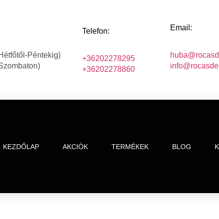
Email:
Telefon:
Hétfőtől-Péntekig)
huba@rocasd
+36202278295
(Szombaton)
info@rocasde
+36202278860
KEZDŐLAP
AKCIÓK
TERMÉKEK
BLOG