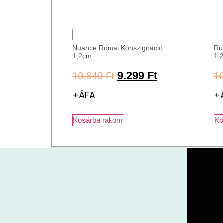
Nuance Római Konszignáció
Ru
1,2cm
1,
9.299
Ft
10.849
Ft
1
+ÁFA
+
Kosárba rakom
Ko