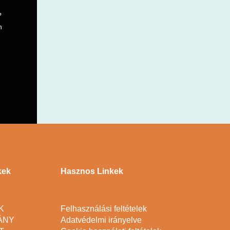
?
n
kek
Hasznos Linkek
K
Felhasználási feltételek
ÁNY
Adatvédelmi irányelve