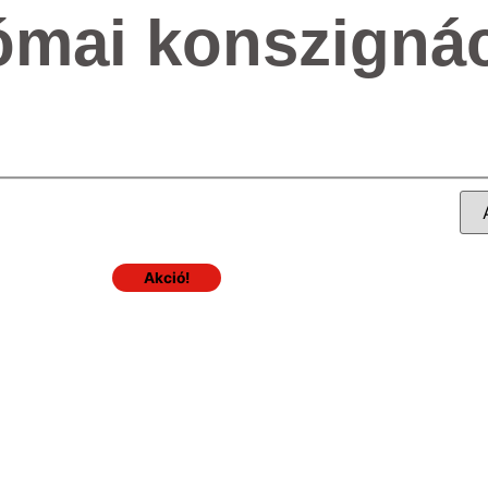
ómai konszigná
Akció!