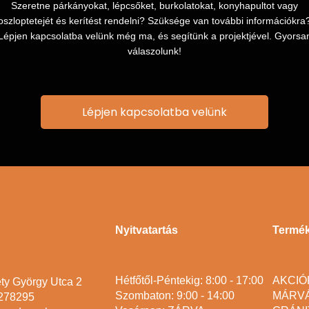
Szeretne párkányokat, lépcsőket, burkolatokat, konyhapultot vagy
oszloptetejét és kerítést rendelni? Szüksége van további információkra
Lépjen kapcsolatba velünk még ma, és segítünk a projektjével. Gyorsa
válaszolunk!
Lépjen kapcsolatba velünk
Nyitvatartás
Termé
Hétfőtől-Péntekig: 8:00 - 17:00
AKCIÓ
ty György Utca 2
Szombaton: 9:00 - 14:00
MÁRV
2278295