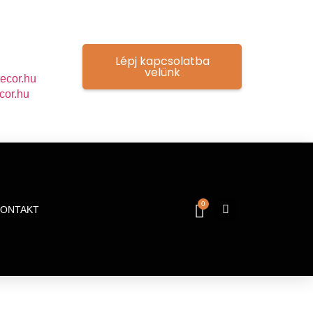
Lépj kapcsolatba
velünk
ecor.hu
cor.hu
0
KONTAKT