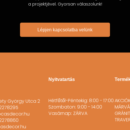
a projektjével. Gyorsan válaszolunk!
Lépjen kapcsolatba velünk
Nyitvatartás
Termé
Hétfőtől-Péntekig: 8:00 - 17:00
AKCIÓ
ety György Utca 2
Szombaton: 9:00 - 14:00
MÁRVÁ
02278295
Vasárnap: ZÁRVA
GRÁNI
ocasdecor.hu
TRAVER
02278860
casdecor.hu