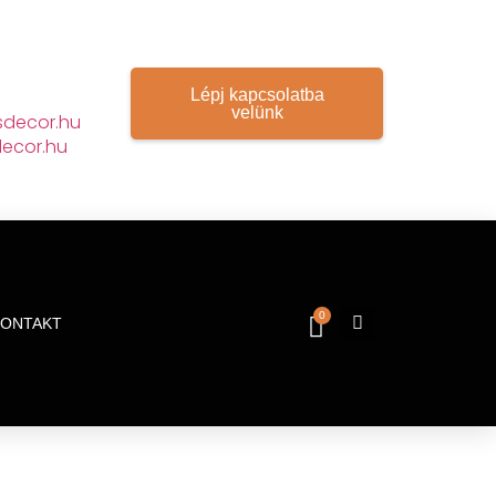
Lépj kapcsolatba
velünk
decor.hu
ecor.hu
0
KONTAKT