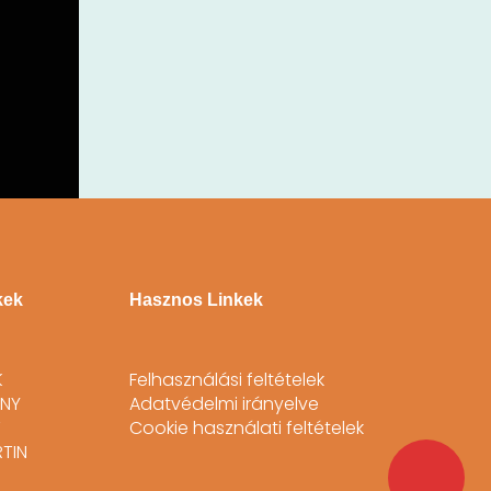
kek
Hasznos Linkek
K
Felhasználási feltételek
NY
Adatvédelmi irányelve
T
Cookie használati feltételek
TIN