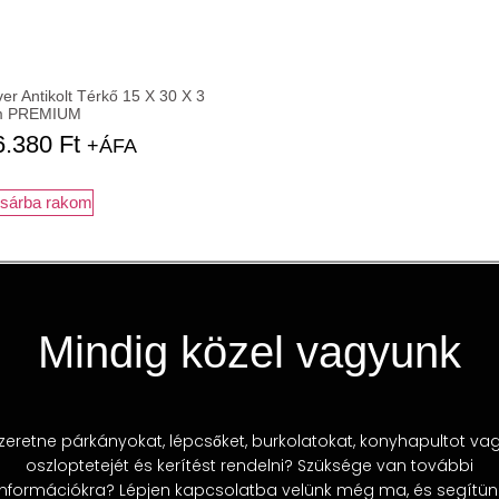
ver Antikolt Térkő 15 X 30 X 3
 PREMIUM
6.380
Ft
+ÁFA
sárba rakom
Mindig közel vagyunk
zeretne párkányokat, lépcsőket, burkolatokat, konyhapultot va
oszloptetejét és kerítést rendelni? Szüksége van további
információkra? Lépjen kapcsolatba velünk még ma, és segítün