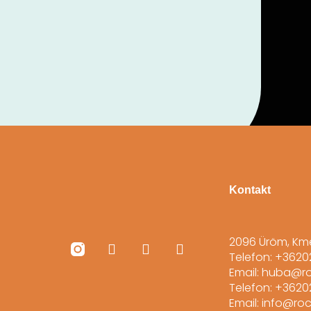
Kontakt
2096 Üröm, Km
Telefon: +362
Email: huba@r
Telefon: +362
Email: info@ro