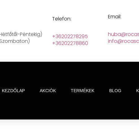
Email:
Telefon:
(Hétfőtől-Péntekig)
huba@rocas
+36202278295
 (Szombaton)
info@rocasd
+36202278860
KEZDŐLAP
AKCIÓK
TERMÉKEK
BLOG