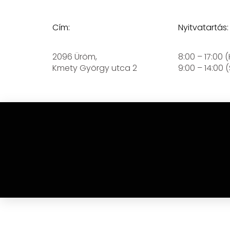
Cím:
Nyitvatartás:
2096 Üröm,
8:00 – 17:00 
Kmety György utca 2
9:00 – 14:00