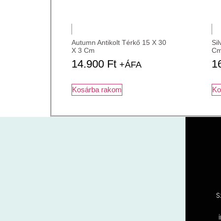
Autumn Antikolt Térkő 15 X 30
Sil
X 3 Cm
Cm
14.900
Ft
1
+ÁFA
Kosárba rakom
Ko
S