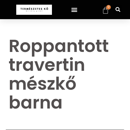
0
Roppantott
travertin
mészkő
barna