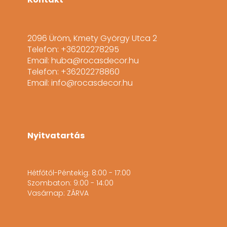
2096 Üröm, Kmety György Utca 2
Telefon: +36202278295
Email: huba@rocasdecor.hu
Telefon: +36202278860
Email: info@rocasdecor.hu
Nyitvatartás
Hétfőtől-Péntekig: 8:00 - 17:00
Szombaton: 9:00 - 14:00
Vasárnap: ZÁRVA