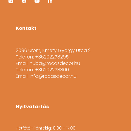
Kontakt
2096 Üröm, Kmety György Utca 2
Telefon: +36202278295
Email: huba@rocasdecor.hu
Telefon: +36202278860
Email: info@rocasdecor.hu
Nyitvatartás
Hétfőtől-Péntekig: 8:00 - 17:00