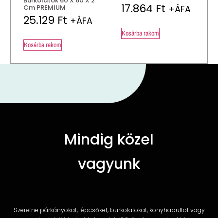
Burkolatok 60 X 60 X 2
17.864
Ft
Cm PREMIUM
+ÁFA
25.129
Ft
+ÁFA
Kosárba rakom
Kosárba rakom
Mindig közel
vagyunk
Szeretne párkányokat, lépcsőket, burkolatokat, konyhapultot vagy