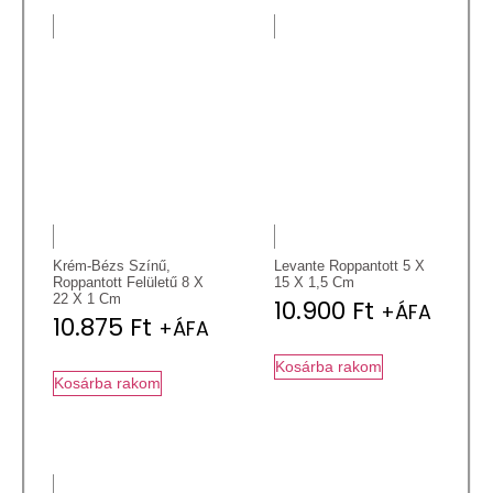
Krém-Bézs Színű,
Levante Roppantott 5 X
Roppantott Felületű 8 X
15 X 1,5 Cm
22 X 1 Cm
10.900
Ft
+ÁFA
10.875
Ft
+ÁFA
Kosárba rakom
Kosárba rakom