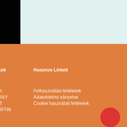
kek
Hasznos Linkek
K
Felhasználási feltételek
ÁNY
Adatvédelmi irányelve
T
Cookie használati feltételek
RTIN