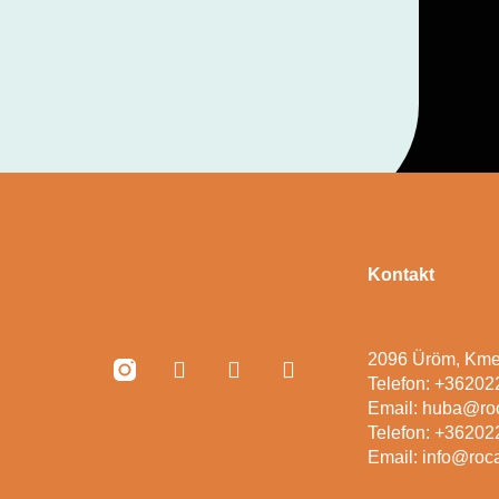
Kontakt
2096 Üröm, Kme
Telefon: +3620
Email: huba@ro
Telefon: +3620
Email: info@roc