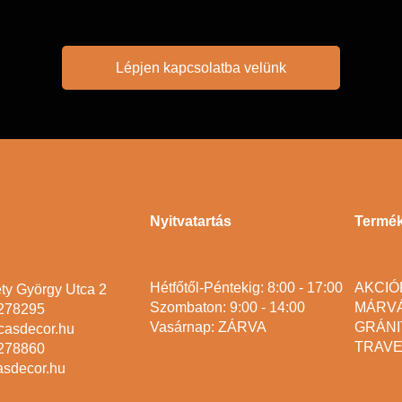
Lépjen kapcsolatba velünk
Nyitvatartás
Termé
Hétfőtől-Péntekig: 8:00 - 17:00
AKCIÓ
ty György Utca 2
Szombaton: 9:00 - 14:00
MÁRV
2278295
Vasárnap: ZÁRVA
GRÁNI
casdecor.hu
TRAVE
2278860
asdecor.hu