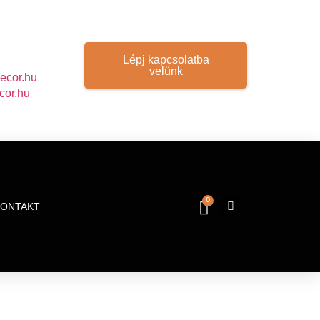
Lépj kapcsolatba
velünk
ecor.hu
cor.hu
0
KONTAKT