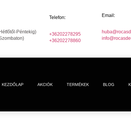
Email:
Telefon:
Hétfőtől-Péntekig)
huba@rocasd
+36202278295
(Szombaton)
info@rocasde
+36202278860
KEZDŐLAP
AKCIÓK
TERMÉKEK
BLOG