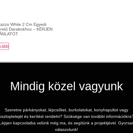
razzo White 2 Cm Egyedi
retű Darabokhoz – KÉRJEN
ÁNLATOT
vább
Mindig közel vagyunk
Szeretne párkányokat, lépcsőket, burkolatokat, konyhapultot vagy
oszloptetejét és kerítést rendelni? Szüksége van további információkra
Lépjen kapcsolatba velünk még ma, és segítünk a projektjével. Gyorsa
válaszolunk!