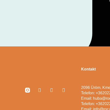
Kontakt
2096 Üröm, Kme
Telefon: +3620
Email: huba@ro
Telefon: +3620
Email: info@roc