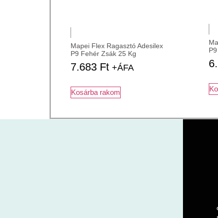
Ma
Mapei Flex Ragasztó Adesilex
P9
P9 Fehér Zsák 25 Kg
6
7.683
Ft
+ÁFA
Ko
Kosárba rakom