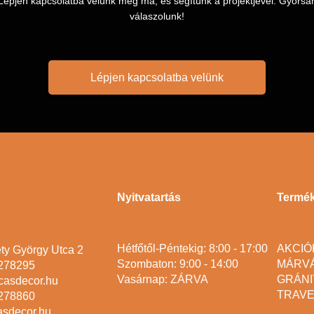
Lépjen kapcsolatba velünk még ma, és segítünk a projektjével. Gyorsa
válaszolunk!
Lépjen kapcsolatba velünk
Nyitvatartás
Termé
Hétfőtől-Péntekig: 8:00 - 17:00
AKCIÓ
ty György Utca 2
Szombaton: 9:00 - 14:00
MÁRV
2278295
Vasárnap: ZÁRVA
GRÁNI
casdecor.hu
TRAVE
2278860
asdecor.hu