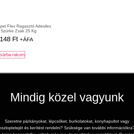
pei Flex Ragasztó Adesilex
 Szürke Zsák 25 Kg
.148
Ft
+ÁFA
sárba rakom
Mindig közel vagyunk
Szeretne párkányokat, lépcsőket, burkolatokat, konyhapultot vagy
oszloptetejét és kerítést rendelni? Szüksége van további információkra