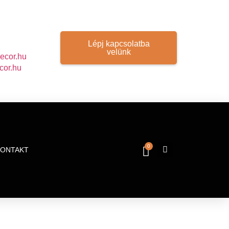
Lépj kapcsolatba
velünk
ecor.hu
cor.hu
0
KONTAKT