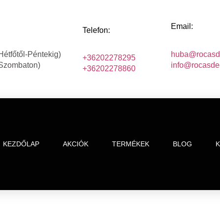
Email:
Telefon:
Hétfőtől-Péntekig)
huba@rocasd
+36202278295
(Szombaton)
info@rocasde
+36202278860
KEZDŐLAP
AKCIÓK
TERMÉKEK
BLOG