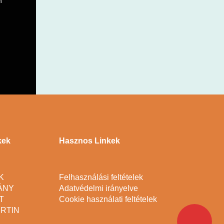
n
kek
Hasznos Linkek
K
Felhasználási feltételek
ÁNY
Adatvédelmi irányelve
T
Cookie használati feltételek
RTIN