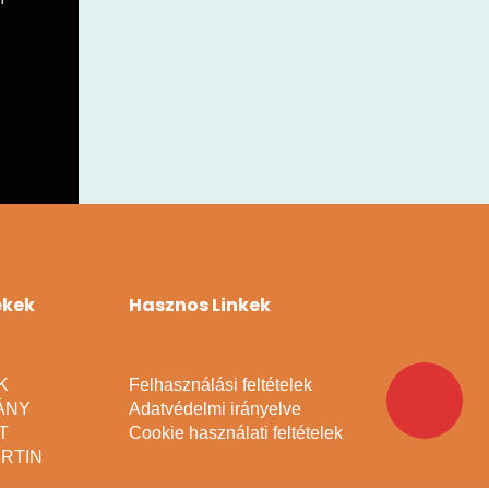
ékek
Hasznos Linkek
K
Felhasználási feltételek
ÁNY
Adatvédelmi irányelve
T
Cookie használati feltételek
RTIN