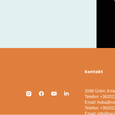
Kontakt
2096 Üröm, Kme
Telefon: +3620
Email: huba@ro
Telefon: +3620
Email: info@roc