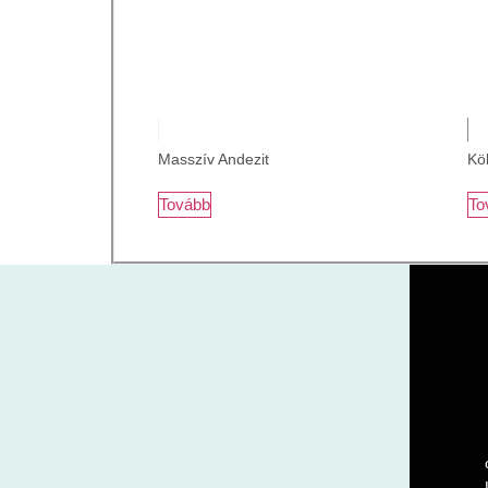
Masszív Andezit
Kö
Tovább
To