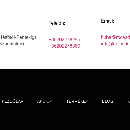
Email:
Telefon:
Hétfőtől-Péntekig)
huba@rocasd
+36202278295
(Szombaton)
info@rocasde
+36202278860
KEZDŐLAP
AKCIÓK
TERMÉKEK
BLOG