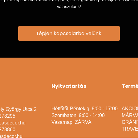
válaszolunk!
Lépjen kapcsolatba velünk
Nyitvatartás
Term
Hétfőtől-Péntekig: 8:00 - 17:00
AKCIÓ
ty György Utca 2
Szombaton: 9:00 - 14:00
MÁRV
2278295
Vasárnap: ZÁRVA
GRÁNI
casdecor.hu
TRAVE
2278860
asdecor.hu