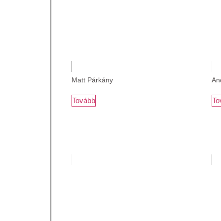
Matt Párkány
An
Tovább
To