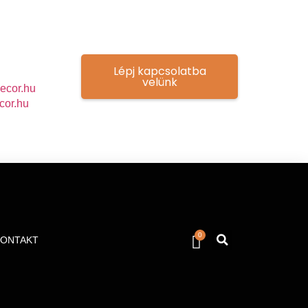
Lépj kapcsolatba
velünk
ecor.hu
cor.hu
0
KONTAKT