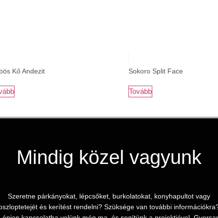
bös Kő Andezit
Sokoro Split Face
vább
Tovább
Mindig közel vagyunk
Szeretne párkányokat, lépcsőket, burkolatokat, konyhapultot vagy
oszloptetejét és kerítést rendelni? Szüksége van további információkra
Lépjen kapcsolatba velünk még ma, és segítünk a projektjével. Gyorsa