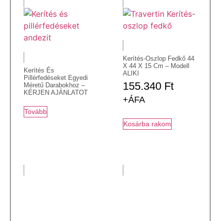
Kerítés-Oszlop Fedkő 44
X 44 X 15 Cm – Modell
Kerítés És
ALIKI
Pillérfedéseket Egyedi
155.340
Ft
Méretű Darabokhoz –
KÉRJEN AJÁNLATOT
+ÁFA
Tovább
Kosárba rakom