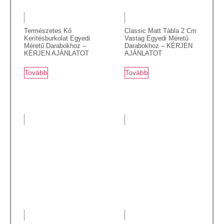
Természetes Kő
Classic Matt Tàbla 2 Cm
Kerítésburkolat Egyedi
Vastag Egyedi Méretű
Méretű Darabokhoz –
Darabokhoz – KÉRJEN
KÉRJEN AJÁNLATOT
AJÁNLATOT
Tovább
Tovább