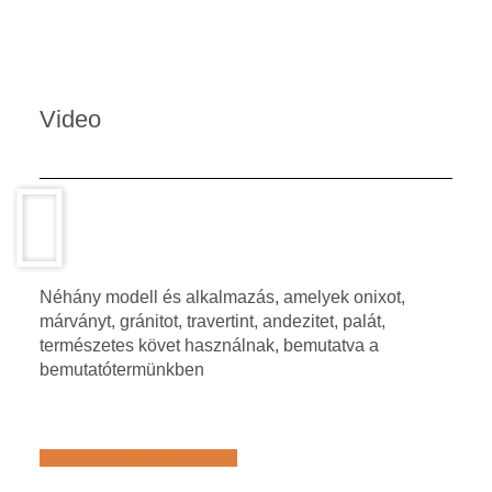
Video
Néhány modell és alkalmazás, amelyek onixot,
márványt, gránitot, travertint, andezitet, palát,
természetes követ használnak, bemutatva a
bemutatótermünkben
Află mai multe despre noi