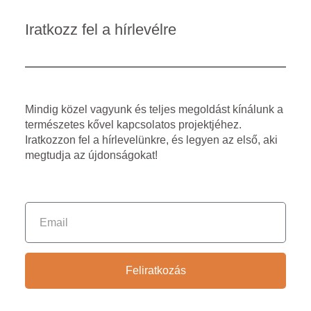
Iratkozz fel a hírlevélre
Mindig közel vagyunk és teljes megoldást kínálunk a
természetes kővel kapcsolatos projektjéhez.
Iratkozzon fel a hírlevelünkre, és legyen az első, aki
megtudja az újdonságokat!
Feliratkozás