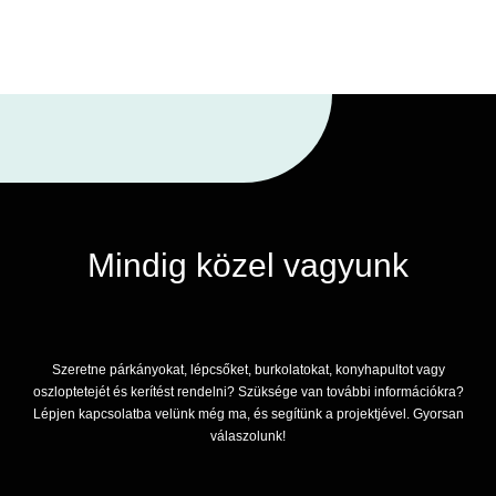
Mindig közel vagyunk
Szeretne párkányokat, lépcsőket, burkolatokat, konyhapultot vagy
oszloptetejét és kerítést rendelni? Szüksége van további információkra?
Lépjen kapcsolatba velünk még ma, és segítünk a projektjével. Gyorsan
válaszolunk!