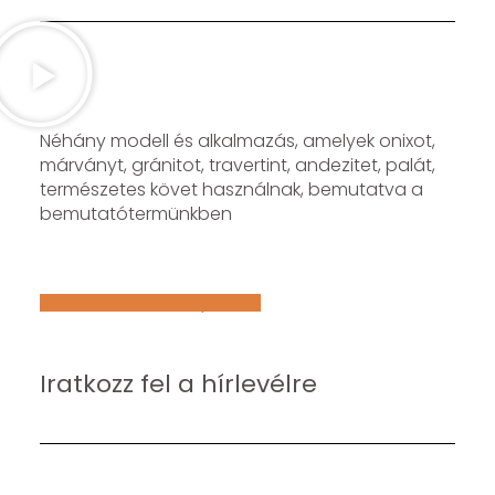
Néhány modell és alkalmazás, amelyek onixot,
márványt, gránitot, travertint, andezitet, palát,
természetes követ használnak, bemutatva a
bemutatótermünkben
Află mai multe despre noi
Iratkozz fel a hírlevélre