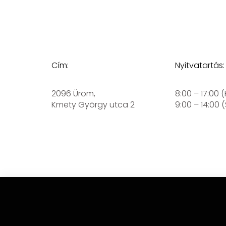
Cím:
Nyitvatartás:
2096 Üröm,
8:00 – 17:00 
Kmety György utca 2
9:00 – 14:00