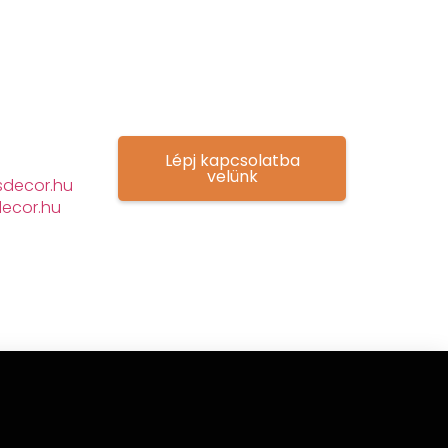
Lépj kapcsolatba
velünk
decor.hu
ecor.hu