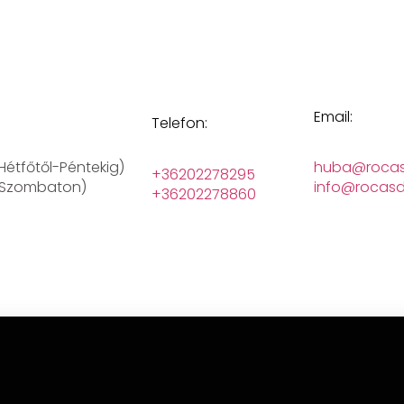
Email:
Telefon:
(Hétfőtől-Péntekig)
huba@rocas
+36202278295
 (Szombaton)
info@rocasd
+36202278860