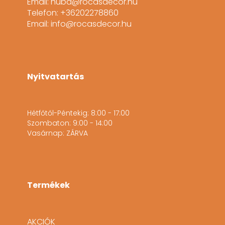
Email: huba@rocasdecor.hu
Telefon: +36202278860
Email: info@rocasdecor.hu
Nyitvatartás
Hétfőtől-Péntekig: 8:00 - 17:00
Szombaton: 9:00 - 14:00
Vasárnap: ZÁRVA
Termékek
AKCIÓK