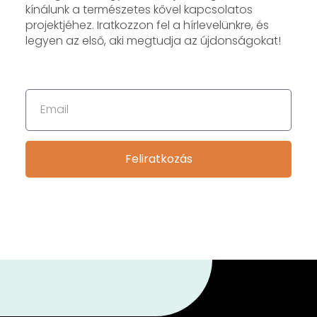
kínálunk a természetes kővel kapcsolatos
projektjéhez. Iratkozzon fel a hírlevelünkre, és
legyen az első, aki megtudja az újdonságokat!
Feliratkozás