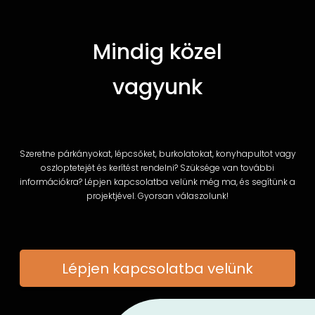
Mindig közel
vagyunk
Szeretne párkányokat, lépcsőket, burkolatokat, konyhapultot vagy
oszloptetejét és kerítést rendelni? Szüksége van további
információkra? Lépjen kapcsolatba velünk még ma, és segítünk a
projektjével. Gyorsan válaszolunk!
Lépjen kapcsolatba velünk