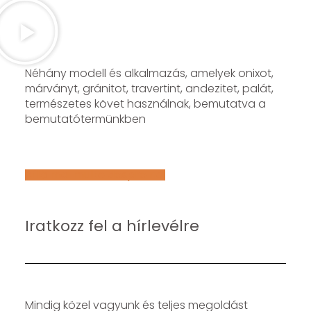
Néhány modell és alkalmazás, amelyek onixot,
márványt, gránitot, travertint, andezitet, palát,
természetes követ használnak, bemutatva a
bemutatótermünkben
Află mai multe despre noi
Iratkozz fel a hírlevélre
Mindig közel vagyunk és teljes megoldást