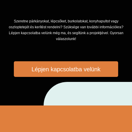
Szeretne párkányokat, lépcsőket, burkolatokat, konyhapultot vagy
oszloptetejét és kerítést rendelni? Szüksége van további információkra?
Lépjen kapcsolatba velünk még ma, és segítünk a projektjével. Gyorsan
válaszolunk!
Lépjen kapcsolatba velünk