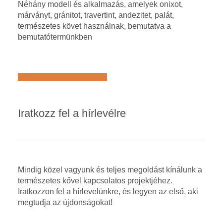
Néhány modell és alkalmazás, amelyek onixot,
márványt, gránitot, travertint, andezitet, palát,
természetes követ használnak, bemutatva a
bemutatótermünkben
Află mai multe despre noi
Iratkozz fel a hírlevélre
Mindig közel vagyunk és teljes megoldást kínálunk a
természetes kővel kapcsolatos projektjéhez.
Iratkozzon fel a hírlevelünkre, és legyen az első, aki
megtudja az újdonságokat!