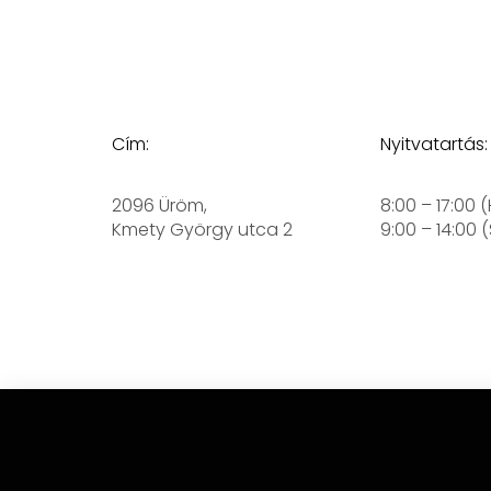
Cím:
Nyitvatartás:
2096 Üröm,
8:00 – 17:00 
Kmety György utca 2
9:00 – 14:00