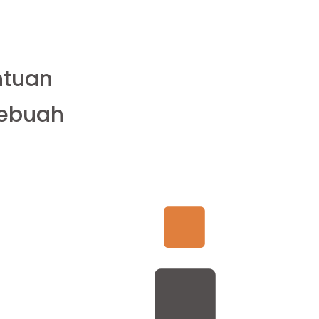
ntuan
Sebuah