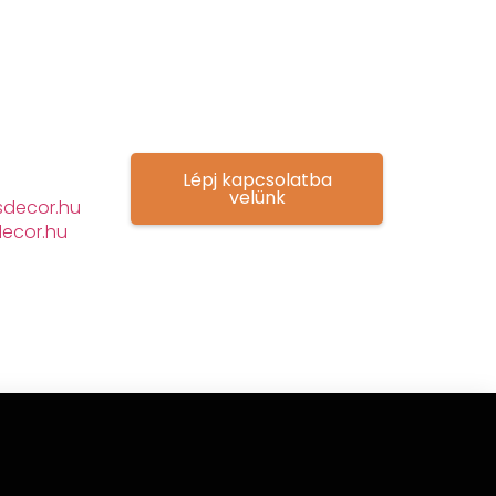
Lépj kapcsolatba
velünk
decor.hu
ecor.hu