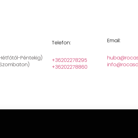
Email:
Telefon:
(Hétfőtől-Péntekig)
huba@rocas
+36202278295
 (Szombaton)
info@rocasd
+36202278860