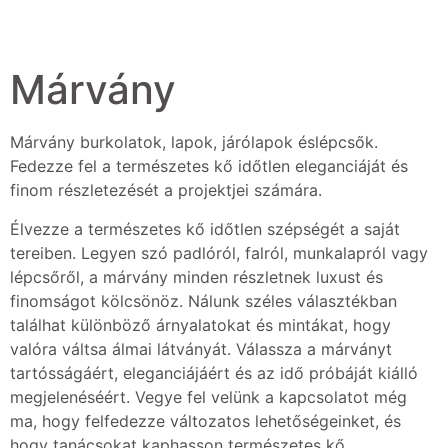
Márvány
Márvány burkolatok, lapok, járólapok éslépcsők.
Fedezze fel a természetes kő időtlen eleganciáját és
finom részletezését a projektjei számára.
Élvezze a természetes kő időtlen szépségét a saját
tereiben. Legyen szó padlóról, falról, munkalapról vagy
lépcsőről, a márvány minden részletnek luxust és
finomságot kölcsönöz. Nálunk széles választékban
találhat különböző árnyalatokat és mintákat, hogy
valóra váltsa álmai látványát. Válassza a márványt
tartósságáért, eleganciájáért és az idő próbáját kiálló
megjelenéséért. Vegye fel velünk a kapcsolatot még
ma, hogy felfedezze változatos lehetőségeinket, és
hogy tanácsokat kaphasson természetes kő