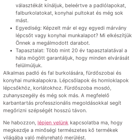
választékát kínáljuk, beleértve a padlólapokat,
falburkolatokat, konyhai pultokat és még sok
mást.
Egyediség: Képzelt már el egy egyedi márvány
lépcsőt vagy konyhai munkalapot? Mi elkészítjük
Önnek a megálmodott darabot.
Tapasztalat: Több mint 20 év tapasztalatával a
háta mögött garantáljuk, hogy minden elvárását
felülmúljuk.
Alkalmas padló és fal burkolására, fürdőszobai és
konyhai munkalapokra. Lépcsőlapok és homloklapok
lépcsőkhöz, korlátokhoz. Fürdőszoba mosdó,
zuhanyszegély és még sok más. A megfelelő
karbantartás professzionális megoldásokkal segít
megőrizni szépségét hosszú távon.
Ne habozzon,
lépjen velünk
kapcsolatba ma, hogy
megkezdje a minőségi természetes kő termékek
világába való mélyreható merülést.