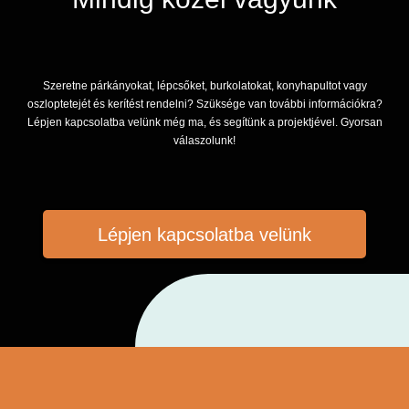
Szeretne párkányokat, lépcsőket, burkolatokat, konyhapultot vagy
oszloptetejét és kerítést rendelni? Szüksége van további információkra?
Lépjen kapcsolatba velünk még ma, és segítünk a projektjével. Gyorsan
válaszolunk!
Lépjen kapcsolatba velünk