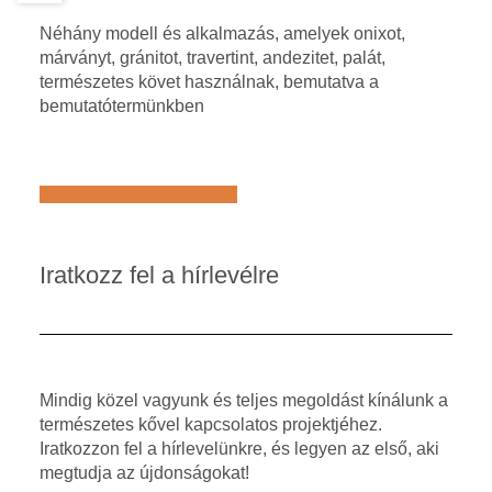
Néhány modell és alkalmazás, amelyek onixot,
márványt, gránitot, travertint, andezitet, palát,
természetes követ használnak, bemutatva a
bemutatótermünkben
Află mai multe despre noi
Iratkozz fel a hírlevélre
Mindig közel vagyunk és teljes megoldást kínálunk a
természetes kővel kapcsolatos projektjéhez.
Iratkozzon fel a hírlevelünkre, és legyen az első, aki
megtudja az újdonságokat!