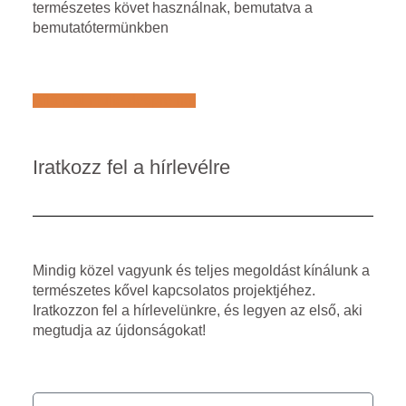
természetes követ használnak, bemutatva a
bemutatótermünkben
Află mai multe despre noi
Iratkozz fel a hírlevélre
Mindig közel vagyunk és teljes megoldást kínálunk a
természetes kővel kapcsolatos projektjéhez.
Iratkozzon fel a hírlevelünkre, és legyen az első, aki
megtudja az újdonságokat!