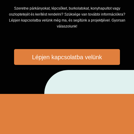
Szeretne párkányokat, lépcsőket, burkolatokat, konyhapultot vagy
oszloptetejét és kerítést rendelni? Szüksége van további információkra?
Lépjen kapcsolatba velünk még ma, és segítünk a projektjével. Gyorsan
válaszolunk!
Lépjen kapcsolatba velünk