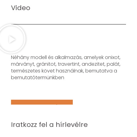
Video
Néhány modell és alkalmazás, amelyek onixot,
márványt, gránitot, travertint, andezitet, palát,
természetes követ használnak, bemutatva a
bemutatótermünkben
Află mai multe despre noi
Iratkozz fel a hírlevélre