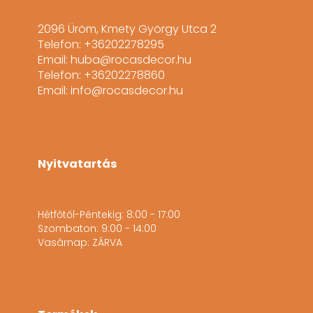
2096 Üröm, Kmety György Utca 2
Telefon: +36202278295
Email: huba@rocasdecor.hu
Telefon: +36202278860
Email: info@rocasdecor.hu
Nyitvatartás
Hétfőtől-Péntekig: 8:00 - 17:00
Szombaton: 9:00 - 14:00
Vasárnap: ZÁRVA