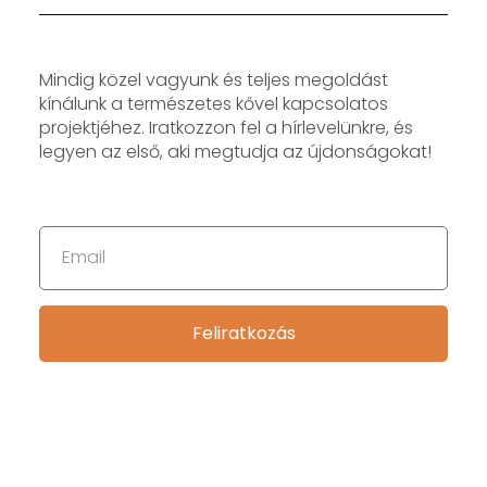
Mindig közel vagyunk és teljes megoldást
kínálunk a természetes kővel kapcsolatos
projektjéhez. Iratkozzon fel a hírlevelünkre, és
legyen az első, aki megtudja az újdonságokat!
Feliratkozás