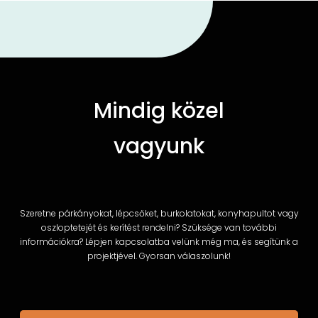
Mindig közel
vagyunk
Szeretne párkányokat, lépcsőket, burkolatokat, konyhapultot vagy
oszloptetejét és kerítést rendelni? Szüksége van további
információkra? Lépjen kapcsolatba velünk még ma, és segítünk a
projektjével. Gyorsan válaszolunk!