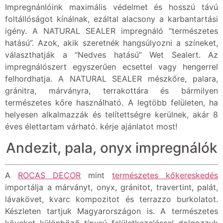
Impregnánlóink maximális védelmet és hosszú távú
foltállóságot kínálnak, ezáltal alacsony a karbantartási
igény. A NATURAL SEALER impregnáló “természetes
hatású”. Azok, akik szeretnék hangsúlyozni a színeket,
választhatják a “Nedves hatású” Wet Sealert. Az
impregnálószert egyszerűen ecsettel vagy hengerrel
felhordhatja. A NATURAL SEALER mészkőre, palara,
gránitra, márványra, terrakottára és bármilyen
természetes kőre használható. A legtöbb felületen, ha
helyesen alkalmazzák és telítettségre kerülnek, akár 8
éves élettartam várható. kérje ajánlatot most!
Andezit, pala, onyx impregnálók
A
ROCAS DECOR
mint
természetes kőkereskedés
importálja a márványt, onyx, gránitot, travertint, palát,
lávakövet, kvarc kompozitot és terrazzo burkolatot.
Készleten tartjuk Magyarországon is. A természetes
köveket különböző típusú felületkezeléssel dolgozzuk