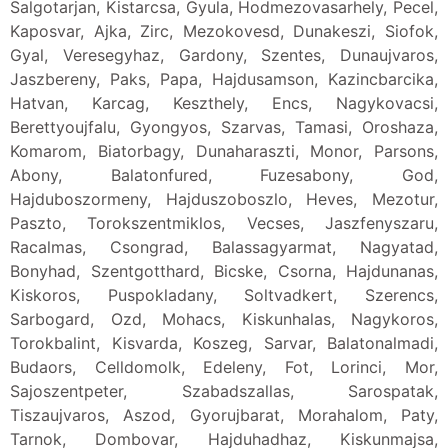
Salgotarjan, Kistarcsa, Gyula, Hodmezovasarhely, Pecel,
Kaposvar, Ajka, Zirc, Mezokovesd, Dunakeszi, Siofok,
Gyal, Veresegyhaz, Gardony, Szentes, Dunaujvaros,
Jaszbereny, Paks, Papa, Hajdusamson, Kazincbarcika,
Hatvan, Karcag, Keszthely, Encs, Nagykovacsi,
Berettyoujfalu, Gyongyos, Szarvas, Tamasi, Oroshaza,
Komarom, Biatorbagy, Dunaharaszti, Monor, Parsons,
Abony, Balatonfured, Fuzesabony, God,
Hajduboszormeny, Hajduszoboszlo, Heves, Mezotur,
Paszto, Torokszentmiklos, Vecses, Jaszfenyszaru,
Racalmas, Csongrad, Balassagyarmat, Nagyatad,
Bonyhad, Szentgotthard, Bicske, Csorna, Hajdunanas,
Kiskoros, Puspokladany, Soltvadkert, Szerencs,
Sarbogard, Ozd, Mohacs, Kiskunhalas, Nagykoros,
Torokbalint, Kisvarda, Koszeg, Sarvar, Balatonalmadi,
Budaors, Celldomolk, Edeleny, Fot, Lorinci, Mor,
Sajoszentpeter, Szabadszallas, Sarospatak,
Tiszaujvaros, Aszod, Gyorujbarat, Morahalom, Paty,
Tarnok, Dombovar, Hajduhadhaz, Kiskunmajsa,