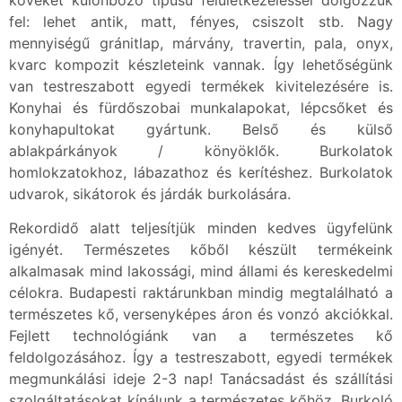
fel: lehet antik, matt, fényes, csiszolt stb. Nagy
mennyiségű gránitlap, márvány, travertin, pala, onyx,
kvarc kompozit készleteink vannak. Így lehetőségünk
van testreszabott egyedi termékek kivitelezésére is.
Konyhai és fürdőszobai munkalapokat, lépcsőket és
konyhapultokat gyártunk. Belső és külső
ablakpárkányok / könyöklők. Burkolatok
homlokzatokhoz, lábazathoz és kerítéshez. Burkolatok
udvarok, sikátorok és járdák burkolására.
Rekordidő alatt teljesítjük minden kedves ügyfelünk
igényét. Természetes kőből készült termékeink
alkalmasak mind lakossági, mind állami és kereskedelmi
célokra. Budapesti raktárunkban mindig megtalálható a
természetes kő, versenyképes áron és vonzó akciókkal.
Fejlett technológiánk van a természetes kő
feldolgozásához. Így a testreszabott, egyedi termékek
megmunkálási ideje 2-3 nap! Tanácsadást és szállítási
szolgáltatásokat kínálunk a természetes kőhöz. Burkoló