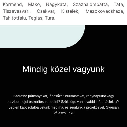
Kormend, Mako, Nagykata, Szazhalombatta, Tata,
Tiszavasvari, Csakvar, Kistelek, Mezokovacshaza,
Tahitotfalu, Teglas, Tura.
Mindig közel vagyunk
Szeretne párkányokat, lépcsőket, burkolatokat, konyhapultot vagy
oszloptetejét és kerítést rendelni? Szüksége van további információkra?
Lépjen kapcsolatba velünk még ma, és segítünk a projektjével. Gyorsan
válaszolunk!