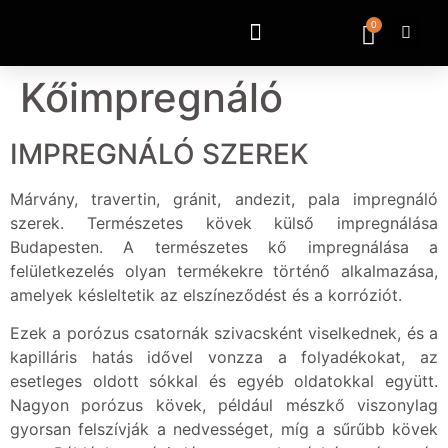
0
Kőimpregnáló
IMPREGNÁLÓ SZEREK
Márvány, travertin, gránit, andezit, pala impregnáló
szerek. Természetes kövek külső impregnálása
Budapesten. A természetes kő impregnálása a
felületkezelés olyan termékekre történő alkalmazása,
amelyek késleltetik az elszíneződést és a korróziót.
Ezek a porózus csatornák szivacsként viselkednek, és a
kapilláris hatás idővel vonzza a folyadékokat, az
esetleges oldott sókkal és egyéb oldatokkal együtt.
Nagyon porózus kövek, például mészkő viszonylag
gyorsan felszívják a nedvességet, míg a sűrűbb kövek