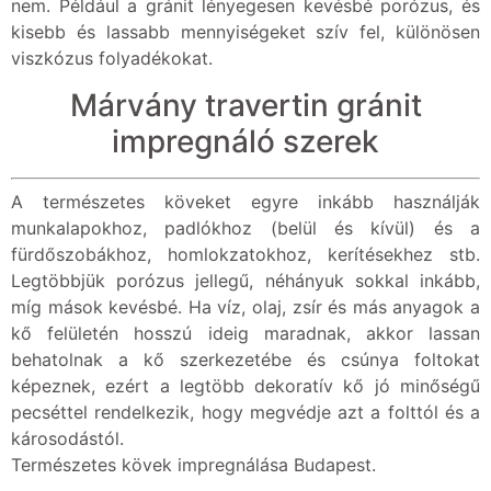
nem. Például a gránit lényegesen kevésbé porózus, és
kisebb és lassabb mennyiségeket szív fel, különösen
viszkózus folyadékokat.
Márvány travertin gránit
impregnáló szerek
A természetes köveket egyre inkább használják
munkalapokhoz, padlókhoz (belül és kívül) és a
fürdőszobákhoz, homlokzatokhoz, kerítésekhez stb.
Legtöbbjük porózus jellegű, néhányuk sokkal inkább,
míg mások kevésbé. Ha víz, olaj, zsír és más anyagok a
kő felületén hosszú ideig maradnak, akkor lassan
behatolnak a kő szerkezetébe és csúnya foltokat
képeznek, ezért a legtöbb dekoratív kő jó minőségű
pecséttel rendelkezik, hogy megvédje azt a folttól és a
károsodástól.
Természetes kövek impregnálása Budapest.