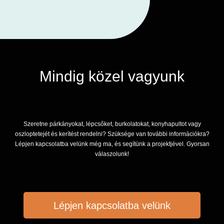
Mindig közel vagyunk
Szeretne párkányokat, lépcsőket, burkolatokat, konyhapultot vagy
oszloptetejét és kerítést rendelni? Szüksége van további információkra?
Lépjen kapcsolatba velünk még ma, és segítünk a projektjével. Gyorsan
válaszolunk!
Lépjen kapcsolatba velünk