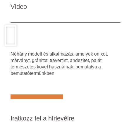
Video
Néhány modell és alkalmazás, amelyek onixot,
márványt, gránitot, travertint, andezitet, palát,
természetes követ használnak, bemutatva a
bemutatótermünkben
Află mai multe despre noi
Iratkozz fel a hírlevélre