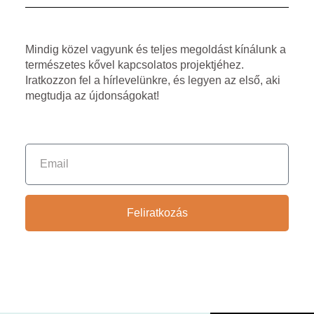
Mindig közel vagyunk és teljes megoldást kínálunk a
természetes kővel kapcsolatos projektjéhez.
Iratkozzon fel a hírlevelünkre, és legyen az első, aki
megtudja az újdonságokat!
Feliratkozás