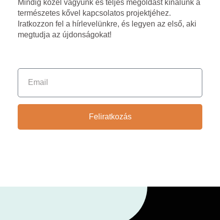
Mindig közel vagyunk és teljes megoldást kínálunk a
természetes kővel kapcsolatos projektjéhez.
Iratkozzon fel a hírlevelünkre, és legyen az első, aki
megtudja az újdonságokat!
Feliratkozás