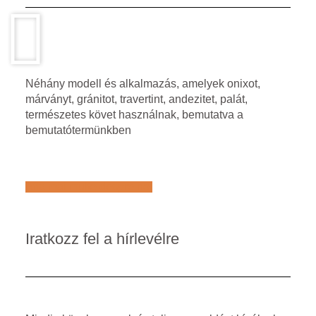
Néhány modell és alkalmazás, amelyek onixot,
márványt, gránitot, travertint, andezitet, palát,
természetes követ használnak, bemutatva a
bemutatótermünkben
Află mai multe despre noi
Iratkozz fel a hírlevélre