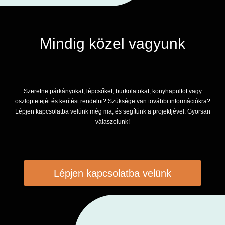
Mindig közel vagyunk
Szeretne párkányokat, lépcsőket, burkolatokat, konyhapultot vagy
oszloptetejét és kerítést rendelni? Szüksége van további információkra?
Lépjen kapcsolatba velünk még ma, és segítünk a projektjével. Gyorsan
válaszolunk!
Lépjen kapcsolatba velünk