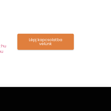
Lépj kapcsolatba
velünk
.hu
hu