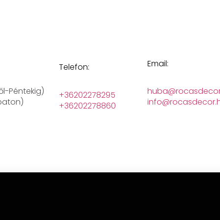
Email:
Telefon:
ől-Péntekig)
huba@rocasdecor
+36202278295
baton)
info@rocasdecor.
+36202278860