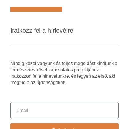
Află mai multe despre noi
Iratkozz fel a hírlevélre
Mindig közel vagyunk és teljes megoldást kínálunk a
természetes kővel kapcsolatos projektjéhez.
Iratkozzon fel a hírlevelünkre, és legyen az első, aki
megtudja az újdonságokat!