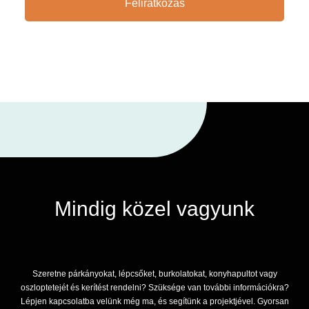
Feliratkozás
Mindig közel vagyunk
Szeretne párkányokat, lépcsőket, burkolatokat, konyhapultot vagy
oszloptetejét és kerítést rendelni? Szüksége van további információkra?
Lépjen kapcsolatba velünk még ma, és segítünk a projektjével. Gyorsan