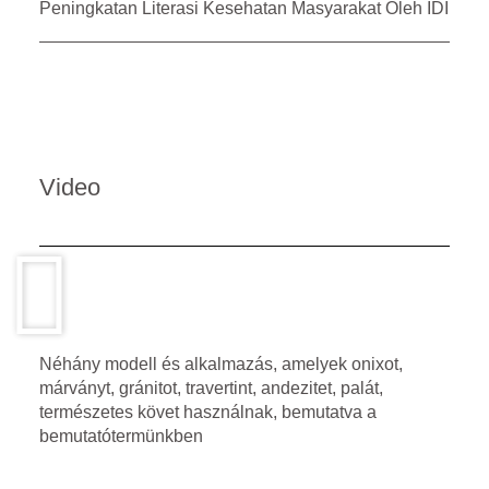
Peningkatan Literasi Kesehatan Masyarakat Oleh IDI
Video
Néhány modell és alkalmazás, amelyek onixot,
márványt, gránitot, travertint, andezitet, palát,
természetes követ használnak, bemutatva a
bemutatótermünkben