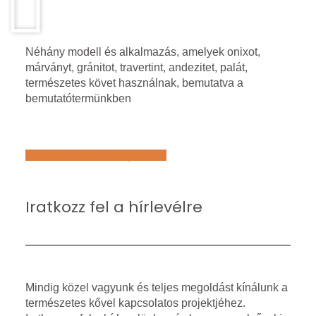
Néhány modell és alkalmazás, amelyek onixot,
márványt, gránitot, travertint, andezitet, palát,
természetes követ használnak, bemutatva a
bemutatótermünkben
Află mai multe despre noi
Iratkozz fel a hírlevélre
Mindig közel vagyunk és teljes megoldást kínálunk a
természetes kővel kapcsolatos projektjéhez.