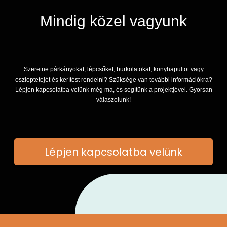
Mindig közel vagyunk
Szeretne párkányokat, lépcsőket, burkolatokat, konyhapultot vagy
oszloptetejét és kerítést rendelni? Szüksége van további információkra?
Lépjen kapcsolatba velünk még ma, és segítünk a projektjével. Gyorsan
válaszolunk!
Lépjen kapcsolatba velünk