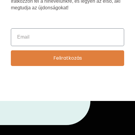
Iratkozzon fel a hírlevelünkre, és legyen az első, aki
megtudja az újdonságokat!
Feliratkozás