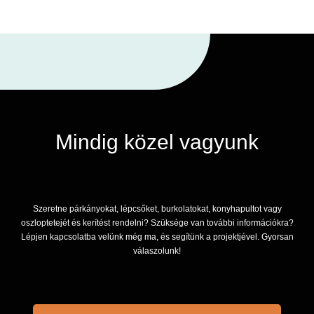
Mindig közel vagyunk
Szeretne párkányokat, lépcsőket, burkolatokat, konyhapultot vagy
oszloptetejét és kerítést rendelni? Szüksége van további információkra?
Lépjen kapcsolatba velünk még ma, és segítünk a projektjével. Gyorsan
válaszolunk!