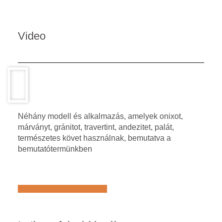
Video
Néhány modell és alkalmazás, amelyek onixot,
márványt, gránitot, travertint, andezitet, palát,
természetes követ használnak, bemutatva a
bemutatótermünkben
Află mai multe despre noi