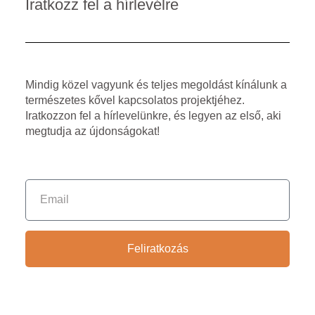
Iratkozz fel a hírlevélre
Mindig közel vagyunk és teljes megoldást kínálunk a
természetes kővel kapcsolatos projektjéhez.
Iratkozzon fel a hírlevelünkre, és legyen az első, aki
megtudja az újdonságokat!
Feliratkozás