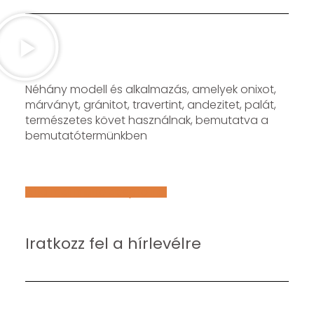
Néhány modell és alkalmazás, amelyek onixot,
márványt, gránitot, travertint, andezitet, palát,
természetes követ használnak, bemutatva a
bemutatótermünkben
Află mai multe despre noi
Iratkozz fel a hírlevélre