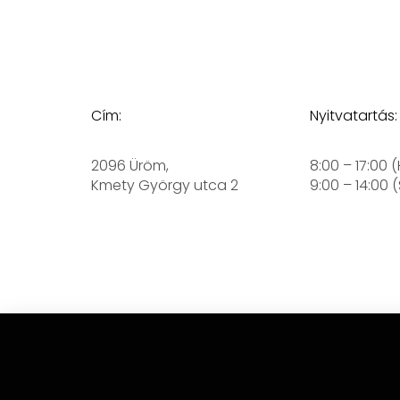
Cím:
Nyitvatartás:
2096 Üröm,
8:00 – 17:00 
Kmety György utca 2
9:00 – 14:00