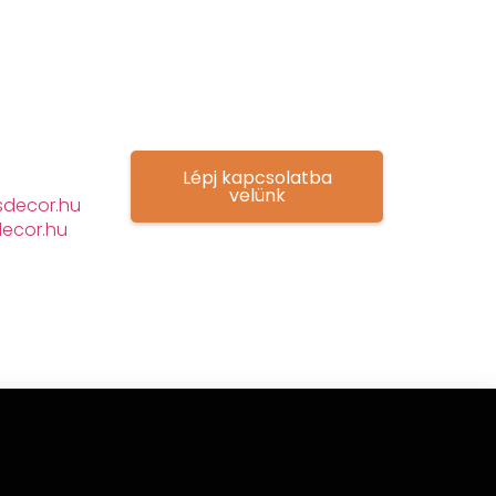
Lépj kapcsolatba
velünk
decor.hu
ecor.hu