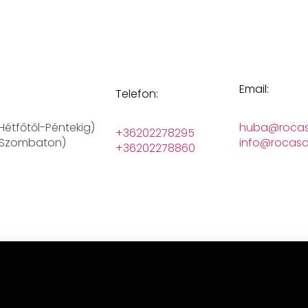
Email:
Telefon:
(Hétfőtől-Péntekig)
huba@rocas
+36202278295
 (Szombaton)
info@rocasd
+36202278860