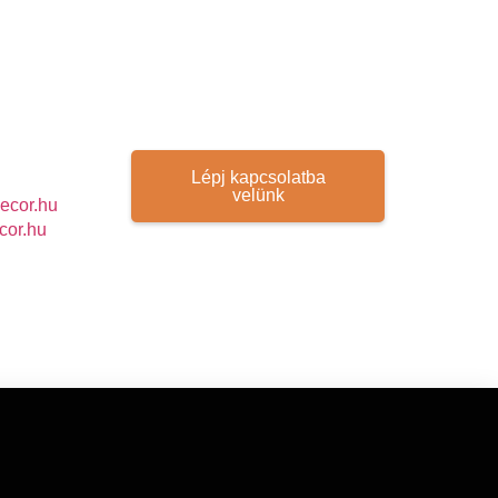
Lépj kapcsolatba
velünk
ecor.hu
cor.hu