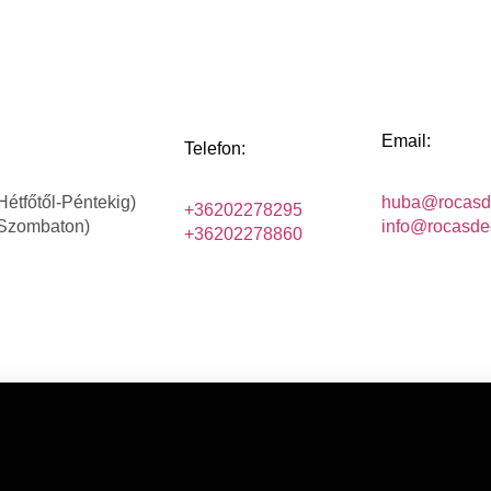
Email:
Telefon:
Hétfőtől-Péntekig)
huba@rocasd
+36202278295
(Szombaton)
info@rocasde
+36202278860