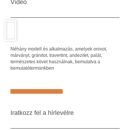
Video
Néhány modell és alkalmazás, amelyek onixot,
márványt, gránitot, travertint, andezitet, palát,
természetes követ használnak, bemutatva a
bemutatótermünkben
Află mai multe despre noi
Iratkozz fel a hírlevélre