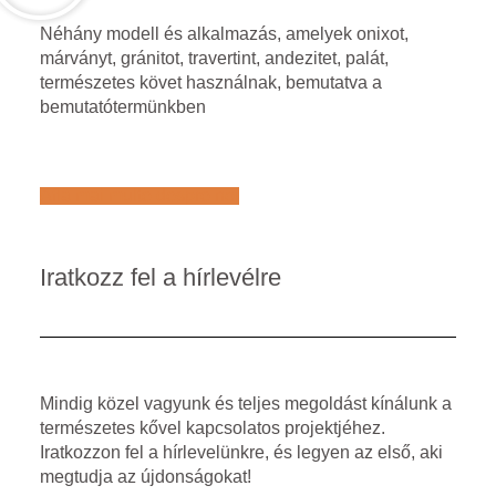
Néhány modell és alkalmazás, amelyek onixot,
márványt, gránitot, travertint, andezitet, palát,
természetes követ használnak, bemutatva a
bemutatótermünkben
Află mai multe despre noi
Iratkozz fel a hírlevélre
Mindig közel vagyunk és teljes megoldást kínálunk a
természetes kővel kapcsolatos projektjéhez.
Iratkozzon fel a hírlevelünkre, és legyen az első, aki
megtudja az újdonságokat!