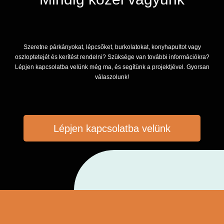
Szeretne párkányokat, lépcsőket, burkolatokat, konyhapultot vagy
oszloptetejét és kerítést rendelni? Szüksége van további információkra?
Lépjen kapcsolatba velünk még ma, és segítünk a projektjével. Gyorsan
válaszolunk!
Lépjen kapcsolatba velünk