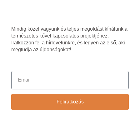
Mindig közel vagyunk és teljes megoldást kínálunk a
természetes kővel kapcsolatos projektjéhez.
Iratkozzon fel a hírlevelünkre, és legyen az első, aki
megtudja az újdonságokat!
Feliratkozás