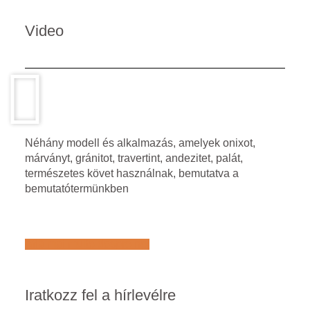
Video
Néhány modell és alkalmazás, amelyek onixot,
márványt, gránitot, travertint, andezitet, palát,
természetes követ használnak, bemutatva a
bemutatótermünkben
Află mai multe despre noi
Iratkozz fel a hírlevélre