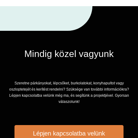
Mindig közel vagyunk
Szeretne párkányokat, lépcsőket, burkolatokat, konyhapultot vagy
oszloptetejét és kerítést rendelni? Szüksége van további információkra?
Lépjen kapcsolatba velünk még ma, és segítünk a projektjével. Gyorsan
válaszolunk!
Lépjen kapcsolatba velünk