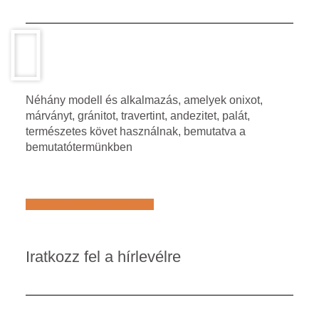
Néhány modell és alkalmazás, amelyek onixot,
márványt, gránitot, travertint, andezitet, palát,
természetes követ használnak, bemutatva a
bemutatótermünkben
Află mai multe despre noi
Iratkozz fel a hírlevélre